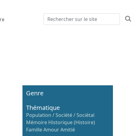
re
Genre
Thématique
Population / Société / Sociétal
Mémoire Historique (Histoire)
Famille Amour Amitié