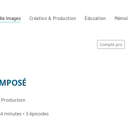
ie Images
Création & Production
Éducation
Mémoi
Compte pro
COMPOSÉ
n Production
24 minutes • 3 épisodes