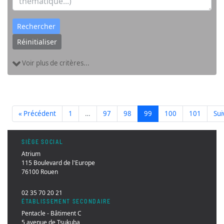
Rechercher
Réinitialiser
Voir plus de critères...
« Précédent
1
…
97
98
99
100
101
Sui
SIÈGE SOCIAL
Atrium
115 Boulevard de l'Europe
76100 Rouen
02 35 70 20 21
ÉTABLISSEMENT SECONDAIRE
Pentacle - Bâtiment C
5 avenue de Tsukuba