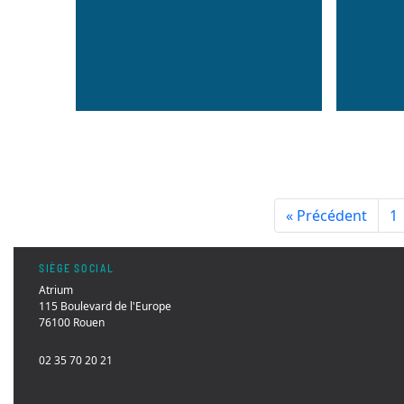
« Précédent
1
SIÈGE SOCIAL
Atrium
115 Boulevard de l'Europe
76100 Rouen
02 35 70 20 21