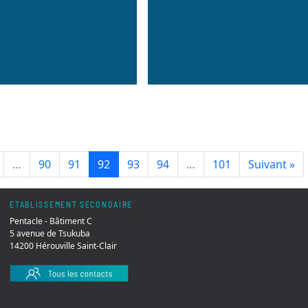
…
90
91
92
93
94
…
101
Suivant »
ÉTABLISSEMENT SECONDAIRE
Pentacle - Bâtiment C
5 avenue de Tsukuba
14200 Hérouville Saint-Clair