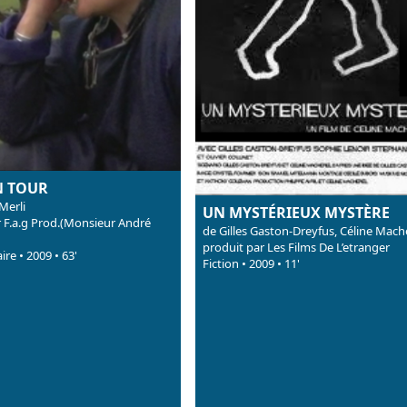
 TOUR
 Merli
UN MYSTÉRIEUX MYSTÈRE
r F.a.g Prod.(Monsieur André
de Gilles Gaston-Dreyfus, Céline Mach
produit par Les Films De L’etranger
re • 2009 • 63'
Fiction • 2009 • 11'