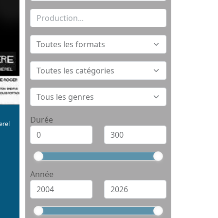
Durée
erel
Année