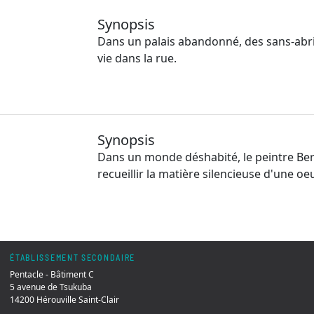
Synopsis
Dans un palais abandonné, des sans-abris
vie dans la rue.
Synopsis
Dans un monde déshabité, le peintre Bern
recueillir la matière silencieuse d'une oe
ÉTABLISSEMENT SECONDAIRE
Pentacle - Bâtiment C
5 avenue de Tsukuba
14200 Hérouville Saint-Clair