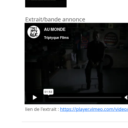
Extrait/bande annonce
lien de l'extrait :
https://player.vimeo.com/vide