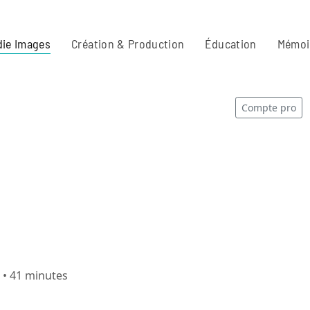
ie Images
Création & Production
Éducation
Mémoi
Compte pro
s
 • 41 minutes